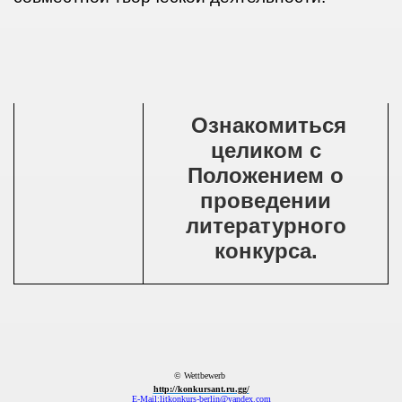
Ознакомиться
целиком с
Положением о
проведении
литературного
конкурса.
© Wettbewerb
http://konkursant.ru.gg/
E-Mail:litkonkurs-berlin@yandex.com