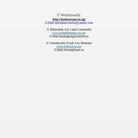
© Wettbewerb
http://konkursant.ru.gg/
E-Mail:litkonkurs-berlin@yandex.com
© Bibliothek von Lariol Lernstudio
www.rusbiblioteka.ru.gg/
E-Mail:katalogknig@rambler.ru
© Literariischer Fonds Leo Hermann
www.litfond.ru.gg/
E-Mail:litfond@mail.ru