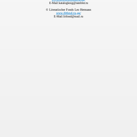
E-Mail:katalogknig@rambler.ru
© Literariischer Fonds Leo Hermann
www.litfond.ru.gg/
E-Mail:litfond@mail.ru