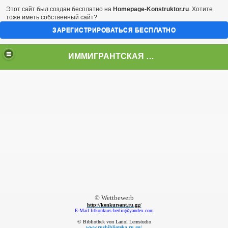
Этот сайт был создан бесплатно на
Homepage-Konstruktor.ru
. Хотите
тоже иметь собственный сайт?
ЗАРЕГИСТРИРОВАТЬСЯ БЕСПЛАТНО
ИММИГРАНТСКАЯ МУЗА
© Wettbewerb
http://konkursant.ru.gg/
E-Mail:litkonkurs-berlin@yandex.com
© Bibliothek von Lariol Lernstudio
www.rusbiblioteka.ru.gg/